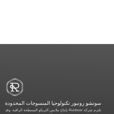
سوتشو رونبور تكنولوجيا المنسوجات المحدودة
تلتزم شركة Runboer بإنتاج ملابس التريكو المسطحة الراقية. وقد