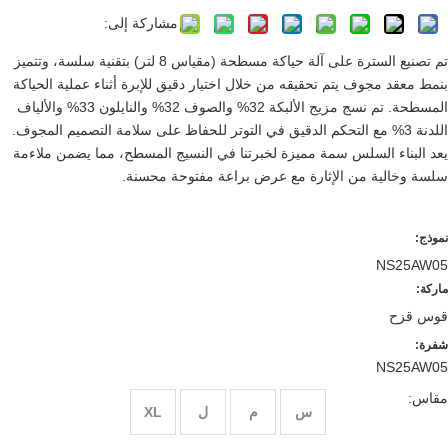
مشاركة إلى:
تم تصنيع السترة على آلة حياكة مسطحة (مقياس 8 لتر) بتقنية سلسة، وتتميز
بنمط معقد مجوف يتم تحقيقه من خلال اختيار دقيق للإبرة أثناء عملية الحياكة
المسطحة. تم نسج مزيج الألبكة 32% والصوف 32% والنايلون 33% والألياف
اللدنة 3% مع التحكم الدقيق في التوتر للحفاظ على سلامة التصميم المجوف.
يعد البناء السلس سمة مميزة لخبرتنا في النسيج المسطح، مما يضمن ملاءمة
سلسة وخالية من الإثارة مع عرض براعة مفتوحة محسنة.
نموذج:
NS25AW05
ماركة:
قوس قزح
شفرة:
NS25AW05
مقاس:
س
م
ل
XL