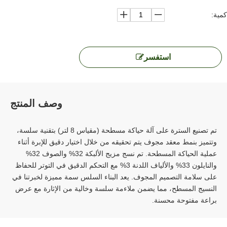
كمية:
استفسر
وصف المنتج
تم تصنيع السترة على آلة حياكة مسطحة (مقياس 8 لتر) بتقنية سلسة،
وتتميز بنمط معقد مجوف يتم تحقيقه من خلال اختيار دقيق للإبرة أثناء
عملية الحياكة المسطحة. تم نسج مزيج الألبكة 32% والصوف 32%
والنايلون 33% والألياف اللدنة 3% مع التحكم الدقيق في التوتر للحفاظ
على سلامة التصميم المجوف. يعد البناء السلس سمة مميزة لخبرتنا في
النسيج المسطح، مما يضمن ملاءمة سلسة وخالية من الإثارة مع عرض
براعة مفتوحة محسنة.