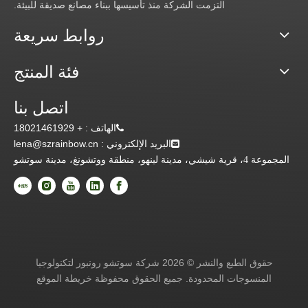
التزمت الشركة منذ تأسيسها ببناء مصانع صديقة للبيئة.
روابط سريعة
فئة المنتج
اتصل بنا
+ 18021461929
:
الهاتف
: lena@szrainbow.cn
البريد الإلكتروني
المجموعة 4، قرية شيشي، مدينة لينهو، منطقة ووتشونغ، مدينة سوتشو
حقوق الطبع والنشر ©
2026
شركة سوتشو رونبور لتكنولوجيا
المنسوجات المحدودة. جميع الحقوق محفوظة
خريطة الموقع