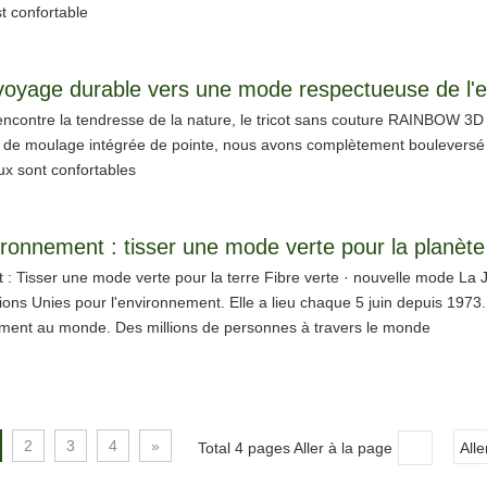
st confortable
 voyage durable vers une mode respectueuse de l'
encontre la tendresse de la nature, le tricot sans couture RAINBOW 3D r
e de moulage intégrée de pointe, nous avons complètement bouleversé l
ux sont confortables
ironnement : tisser une mode verte pour la planète
: Tisser une mode verte pour la terre Fibre verte · nouvelle mode La
s Unies pour l'environnement. Elle a lieu chaque 5 juin depuis 1973. I
nnement au monde. Des millions de personnes à travers le monde
2
3
4
»
Total 4 pages Aller à la page
Alle