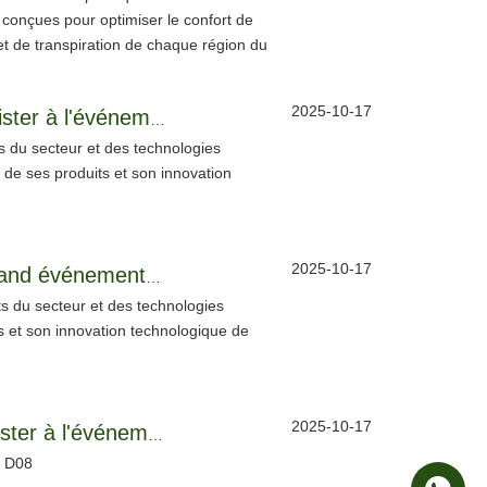
 – conçues pour optimiser le confort de
 et de transpiration de chaque région du
2025-10-17
Le voyage de l'innovation commence à Munich ! RAINBOW vous invite à assister à l'événement (PD) !
s du secteur et des technologies
é de ses produits et son innovation
2025-10-17
Le voyage de l'innovation commence à Munich ! RAINBOW vous invite au grand événement sur (PD) !
rts du secteur et des technologies
s et son innovation technologique de
2025-10-17
Voyage d'innovation · Embarquez depuis Munich ! Runboer vous invite à assister à l'événement fonctionnel PD !
1 D08