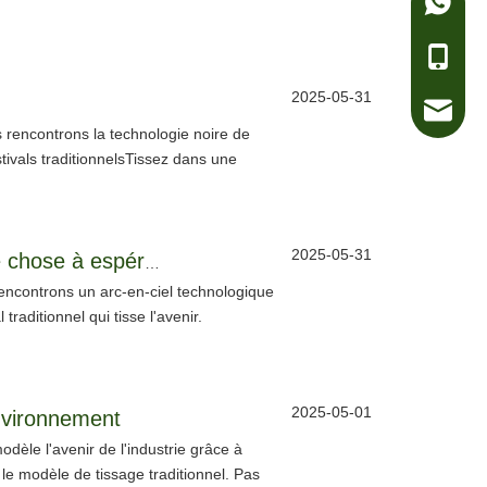
WhatsA
Télépho
2025-05-31
e-mail
s rencontrons la technologie noire de
ivals traditionnelsTissez dans une
2025-05-31
Le tricot sans couture 3D de Runboer donne aux « boulettes de riz » quelque chose à espérer !
rencontrons un arc-en-ciel technologique
raditionnel qui tisse l'avenir.
2025-05-01
nvironnement
dèle l'avenir de l'industrie grâce à
e modèle de tissage traditionnel. Pas