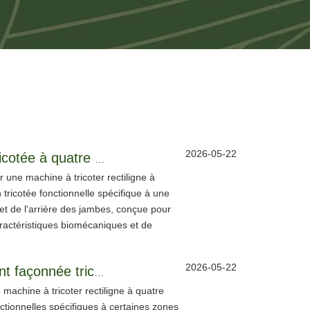
2026-05-22
Brevet d'invention américain | Combinaison de ski à compression complète tricotée à quatre aiguilles
une machine à tricoter rectiligne à
 tricotée fonctionnelle spécifique à une
et de l'arrière des jambes, conçue pour
aractéristiques biomécaniques et de
2026-05-22
Brevet d'invention américain | Combinaison de ski de compression entièrement façonnée tricotée par un lit à quatre aiguilles
achine à tricoter rectiligne à quatre
onctionnelles spécifiques à certaines zones