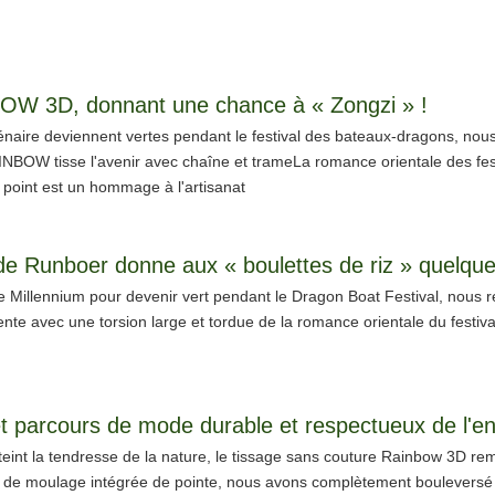
BOW 3D, donnant une chance à « Zongzi » !
lénaire deviennent vertes pendant le festival des bateaux-dragons, nou
BOW tisse l'avenir avec chaîne et trameLa romance orientale des fest
oint est un hommage à l'artisanat
le Millennium pour devenir vert pendant le Dragon Boat Festival, nous 
te avec une torsion large et tordue de la romance orientale du festival t
t parcours de mode durable et respectueux de l'e
tteint la tendresse de la nature, le tissage sans couture Rainbow 3D remo
e de moulage intégrée de pointe, nous avons complètement bouleversé l